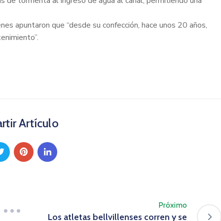
as de tormenta al ingreso de agua al canal, permitiendo una
ienes apuntaron que “desde su confección, hace unos 20 años,
tenimiento”.
tir Artículo
Próximo
Los atletas bellvillenses corren y se