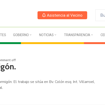
Asistencia al Vecino
TES
GOBIERNO
NOTICIAS
TRANSPARENCIA
CE
mment off
igón.
igón. El trabajo se sitúa en Bv. Colón esq. Int. Villarroel,
l.