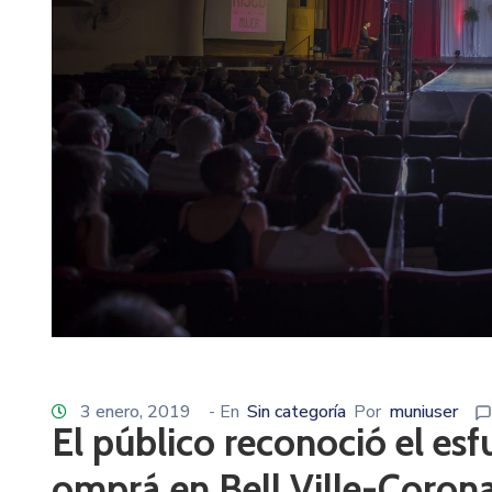
3 enero, 2019
- En
Sin categoría
Por
muniuser
El público reconoció el esf
omprá en Bell Ville-Coron