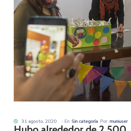
31 agosto, 2020
- En
Sin categoría
Por
muniuser
Hubo alrededor de 2.500 in