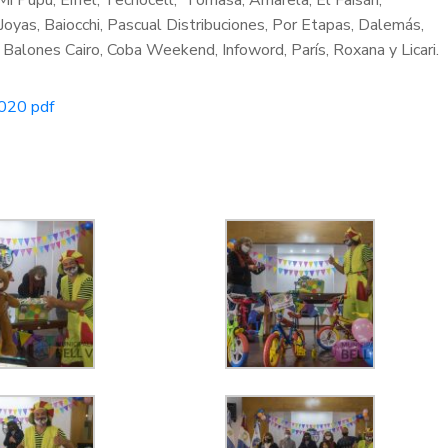
i Pupú, Eiffel, Tecnocell, Tomasa, Amarela, El Faisán,
Joyas, Baiocchi, Pascual Distribuciones, Por Etapas, Dalemás,
 Balones Cairo, Coba Weekend, Infoword, París, Roxana y Licari.
2020 pdf