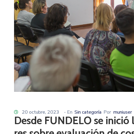
20 octubre, 2023
- En
Sin categoría
Por
muniuser
Desde FUNDELO se inició 
res sobre evaluación de co