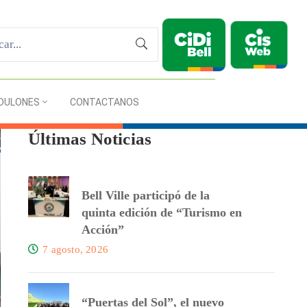
DULONES
CONTACTANOS
Últimas Noticias
Bell Ville participó de la
quinta edición de “Turismo en
Acción”
7 agosto, 2026
“Puertas del Sol”, el nuevo