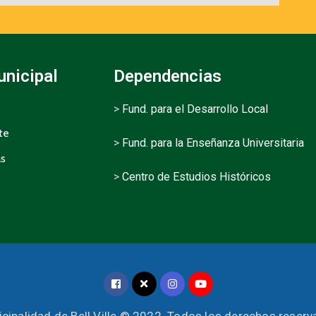
unicipal
Dependencias
>
Fund. para el Desarrollo Local
te
>
Fund. para la Enseñanza Universitaria
as
>
Centro de Estudios Históricos
cipalidad de Bell Ville © 2022. Todos los derechos reser