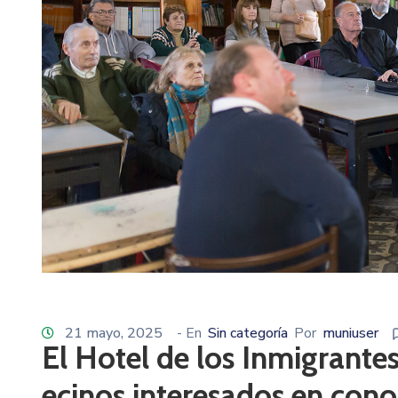
21 mayo, 2025
- En
Sin categoría
Por
muniuser
El Hotel de los Inmigrante
ecinos interesados en cono