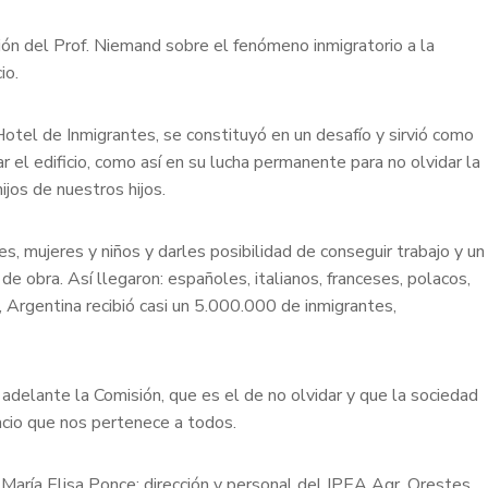
ón del Prof. Niemand sobre el fenómeno inmigratorio a la
io.
otel de Inmigrantes, se constituyó en un desafío y sirvió como
 el edificio, como así en su lucha permanente para no olvidar la
hijos de nuestros hijos.
s, mujeres y niños y darles posibilidad de conseguir trabajo y un
e obra. Así llegaron: españoles, italianos, franceses, polacos,
 Argentina recibió casi un 5.000.000 de inmigrantes,
 adelante la Comisión, que es el de no olvidar y que la sociedad
acio que nos pertenece a todos.
. María Elisa Ponce; dirección y personal del IPEA Agr. Orestes