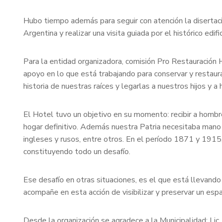
Hubo tiempo además para seguir con atención la disertaci
Argentina y realizar una visita guiada por el histórico edific
Para la entidad organizadora, comisión Pro Restauración H
apoyo en lo que está trabajando para conservar y restaurar
historia de nuestras raíces y legarlas a nuestros hijos y a 
El Hotel tuvo un objetivo en su momento: recibir a hombre
hogar definitivo. Además nuestra Patria necesitaba mano d
ingleses y rusos, entre otros. En el período 1871 y 1915,
constituyendo todo un desafío.
Ese desafío en otras situaciones, es el que está llevando
acompañe en esta acción de visibilizar y preservar un esp
Desde la organización se agradece a la Municipalidad; Lic