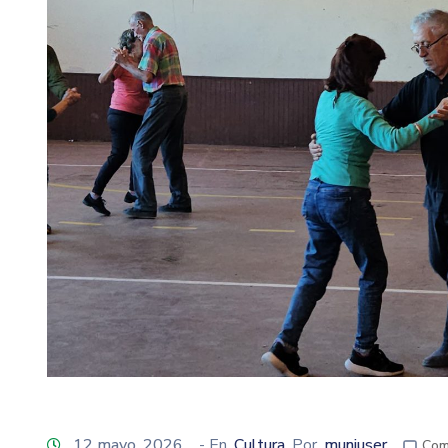
12 mayo, 2026
- En
Cultura
Por
muniuser
Com