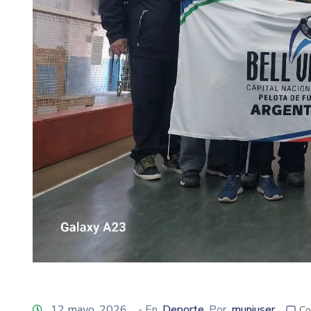
12 mayo, 2026
- En
Deporte
Por
muniuser
Co