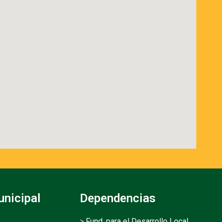
unicipal
Dependencias
>
Fund. para el Desarrollo Local