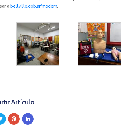
esar a
bellville.gob.ar/modem
.
tir Artículo