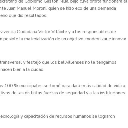
ecretario de Gobierno Gastón Nilia, bajo cuya órbita funcionara el
ente Juan Manuel Moroni, quien se hizo eco de una demanda
erio que dio resultados.
nvivencia Ciudadana Víctor Vitábile y a los responsables de
 posible la materialización de un objetivo: modernizar e innovar
transversal y festejó que los bellvillenses no le tengamos
acen bien a la ciudad.
ndos 100 % municipales se tomó para darle más calidad de vida a
ivos de las distintas fuerzas de seguridad y a las instituciones
n tecnología y capacitación de recursos humanos se lograron