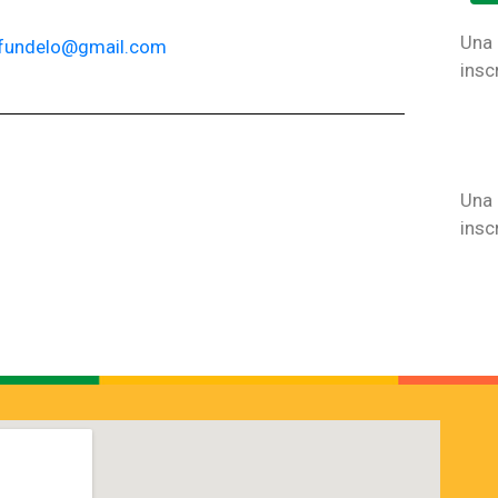
Una
fundelo@gmail.com
insc
Una
insc