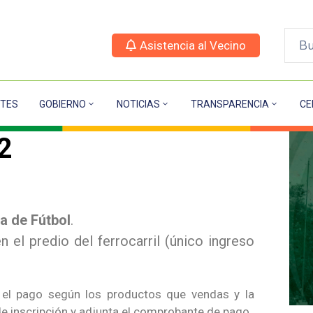
Asistencia al Vecino
TES
GOBIERNO
NOTICIAS
TRANSPARENCIA
CE
22
ta de Fútbol
.
 el predio del ferrocarril (único ingreso
ar el pago según los productos que vendas y la
de inscripción y adjunta el comprobante de pago.