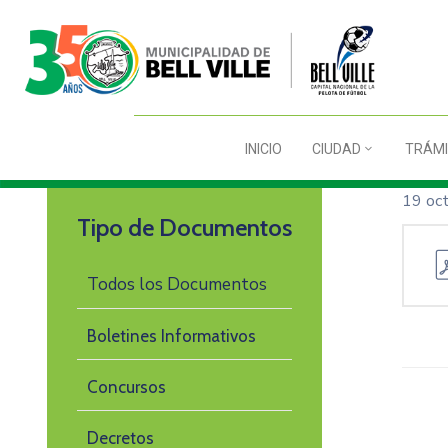
INICIO
CIUDAD
TRÁMI
19 oc
Tipo de Documentos
Todos los Documentos
Boletines Informativos
Concursos
Decretos