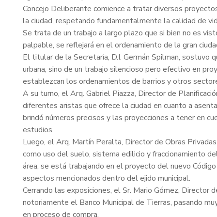
Concejo Deliberante comience a tratar diversos proyectos
la ciudad, respetando fundamentalmente la calidad de vid
Se trata de un trabajo a largo plazo que si bien no es vist
palpable, se reflejará en el ordenamiento de la gran ciud
El titular de la Secretaría, D.I. Germán Spilman, sostuvo 
urbana, sino de un trabajo silencioso pero efectivo en pro
establezcan los ordenamientos de barrios y otros sectore
A su turno, el Arq. Gabriel Piazza, Director de Planificac
diferentes aristas que ofrece la ciudad en cuanto a asenta
brindó números precisos y las proyecciones a tener en cu
estudios.
Luego, el Arq. Martín Peralta, Director de Obras Privadas
como uso del suelo, sistema edilicio y fraccionamiento d
área, se está trabajando en el proyecto del nuevo Códig
aspectos mencionados dentro del ejido municipal.
Cerrando las exposiciones, el Sr. Mario Gómez, Director 
notoriamente el Banco Municipal de Tierras, pasando muy 
en proceso de compra.