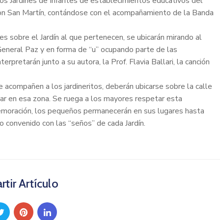
os Jardines de Infantes de establecimientos educativos del
con San Martín, contándose con el acompañamiento de la Banda
s sobre el Jardín al que pertenecen, se ubicarán mirando al
General Paz y en forma de “u” ocupando parte de las
rpretarán junto a su autora, la Prof. Flavia Ballari, la canción
 acompañen a los jardineritos, deberán ubicarse sobre la calle
lar en esa zona. Se ruega a los mayores respetar esta
memoración, los pequeños permanecerán en sus lugares hasta
o convenido con las “seños” de cada Jardín.
tir Artículo