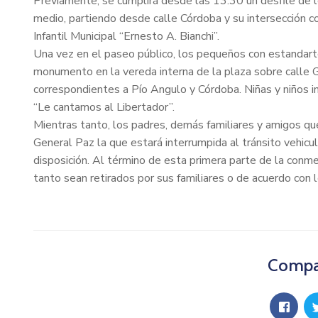
Previamente, se cumplirá desde las 13:30 un desfile de l
medio, partiendo desde calle Córdoba y su intersección 
Infantil Municipal “Ernesto A. Bianchi”.
Una vez en el paseo público, los pequeños con estandarte
monumento en la vereda interna de la plaza sobre calle 
correspondientes a Pío Angulo y Córdoba. Niñas y niños inte
“Le cantamos al Libertador”.
Mientras tanto, los padres, demás familiares y amigos que
General Paz la que estará interrumpida al tránsito vehicu
disposición. Al término de esta primera parte de la con
tanto sean retirados por sus familiares o de acuerdo con l
Compar