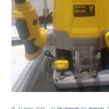
31 enero, 2019
- En
Sin categoría
Por
muniuser