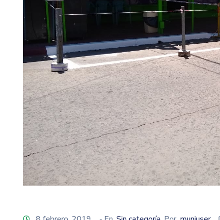
8 febrero, 2019
- En
Sin categoría
Por
muniuser