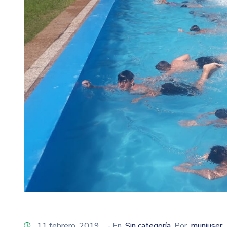
11 febrero, 2019
- En
Sin categoría
Por
muniuser