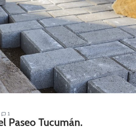
1
el Paseo Tucumán.