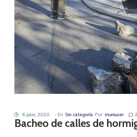
6 julio, 2020
- En
Sin categoría
Por
muniuser
Bacheo de calles de hormi