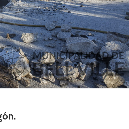
2
gón.