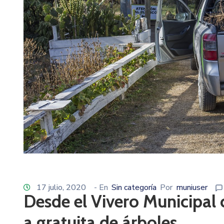
17 julio, 2020
- En
Sin categoría
Por
muniuser
Desde el Vivero Municipal c
a gratuita de árboles.