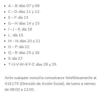
A – B: días 07 y 08
C – D: días 11 y 12.
E – F: día 13
G – H: días 14 y 15
I – J – K: día 18
L : día 19.
M – N: días 20 y 21
O – P: día 22.
Q – R: días 25 y 26
S: día 27.
T-U-V-W-X-Y-Z: días 28 y 29.
Ante cualquier consulta comunicarse telefónicamente al
416179 (Dirección de Acción Social), de lunes a viernes
de 08:00 a 12:00.