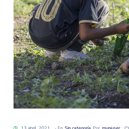
13 abril, 2021
- En
Sin categoría
Por
muniuser