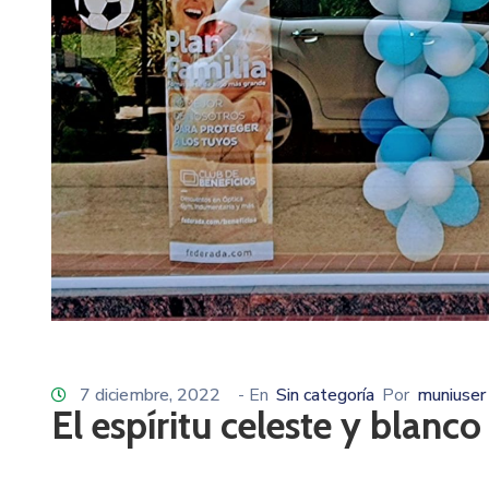
7 diciembre, 2022
- En
Sin categoría
Por
muniuser
El espíritu celeste y blanc