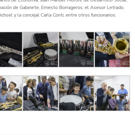
retarios de Economía, Juan Manuel Moroni; de Desarrollo Social,
nación de Gabinete, Ernesto Borrageros; el Asesor Letrado,
ichsel y la concejal Carla Conti, entre otros funcionarios.