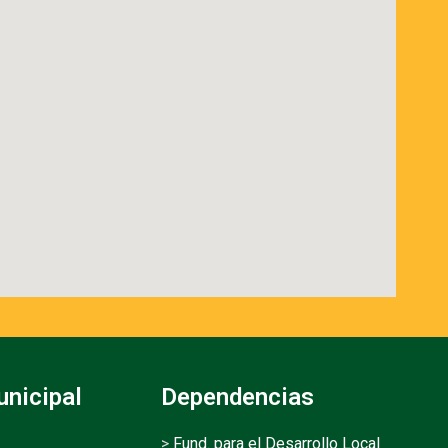
unicipal
Dependencias
>
Fund. para el Desarrollo Local