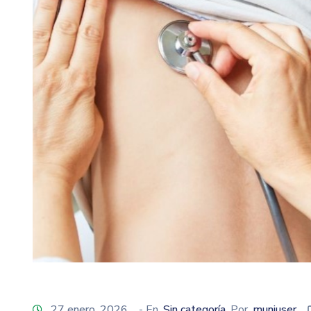
27 enero, 2026
- En
Sin categoría
Por
muniuser