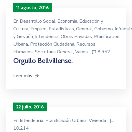
11 agosto, 2016
En
Desarrollo Social
‚
Economía
‚
Educación y
Cultura
‚
Empleo
‚
Estadísticas
‚
General
‚
Gobierno
‚
Infraest
y Gestión
‚
Intendencia
‚
Obras Privadas
‚
Planificación
Urbana
‚
Protección Ciudadana
‚
Recursos
Humanos
‚
Secretaria General
‚
Varios
8.952
Orgullo Bellvillense.
Leer más
22 julio, 2016
En
Intendencia
‚
Planificación Urbana
‚
Vivienda
10.214