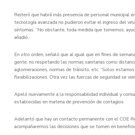
Reiteró que habrá más presencia de personal municipal en 
tecnología avanzada no pudieron evitar el ingreso del vi
síntomas. “No obstante, toda medida que tomemos, ayuda a
añadió.
En otro orden, señaló que al igual que en fines de seman
gente, no respetando las normas sanitarias como distanc
aglomeraciones, normas de tránsito, etc. “Solos estamos 
flexibilizaciones. Otra vez las fuerzas de seguridad se vi
Apeló nuevamente a la responsabilidad individual y comun
establecidas en materia de prevención de contagios.
Adelantó que hay un contacto permanente con el COE Regi
acompañaremos las decisiones que se tomen en beneficio d