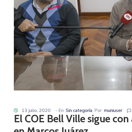
13 julio, 2020
- En
Sin categoría
Por
muniuser
El COE Bell Ville sigue con 
en Marcos Juárez.