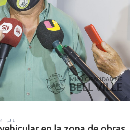
r
1
 vehicular en la zona de obras