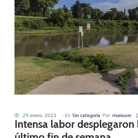
25 enero, 2021
- En
Sin categoría
Por
muniuser
Intensa labor desplegaron 
último fin de semana.