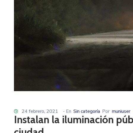
24 febrero, 2021
- En
Sin categoría
Por
muniuser
Instalan la iluminación púb
ciudad.